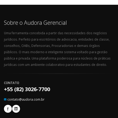
Sobre o Audora Gerencial
Uma ferramenta concebida a partir das necessidades dos negócios
jurídicos. Perfeito para escritórios de advocacia, entidades de classe,
conselhos, OABs, Defensorias, Procuradorias e demais órgãos
públicos. O mais moderno e inteligente sistema voltado para gestão
pública e privada. Uma plataforma poderosa para núcleos de práticas
jurídicas com um ambiente colaborativo para estudantes de direito.
CONTATO
+55 (82) 3026-7700
contato@audora.com.br