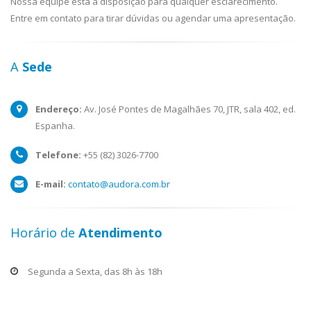
Nossa equipe está à disposição para qualquer esclarecimento.
Entre em contato para tirar dúvidas ou agendar uma apresentação.
A
Sede
Endereço:
Av. José Pontes de Magalhães 70, JTR, sala 402, ed.
Espanha.
Telefone:
+55 (82) 3026-7700
E-mail:
contato@audora.com.br
Horário de
Atendimento
Segunda a Sexta, das 8h às 18h